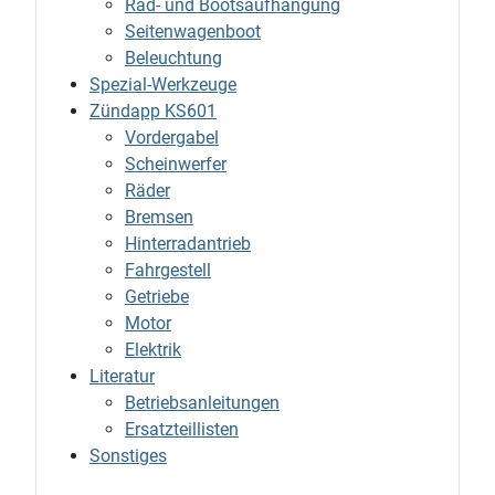
Rad- und Bootsaufhängung
Seitenwagenboot
Beleuchtung
Spezial-Werkzeuge
Zündapp KS601
Vordergabel
Scheinwerfer
Räder
Bremsen
Hinterradantrieb
Fahrgestell
Getriebe
Motor
Elektrik
Literatur
Betriebsanleitungen
Ersatzteillisten
Sonstiges