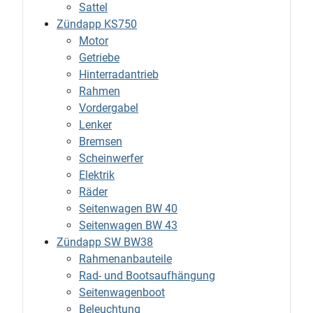
Sattel
Zündapp KS750
Motor
Getriebe
Hinterradantrieb
Rahmen
Vordergabel
Lenker
Bremsen
Scheinwerfer
Elektrik
Räder
Seitenwagen BW 40
Seitenwagen BW 43
Zündapp SW BW38
Rahmenanbauteile
Rad- und Bootsaufhängung
Seitenwagenboot
Beleuchtung