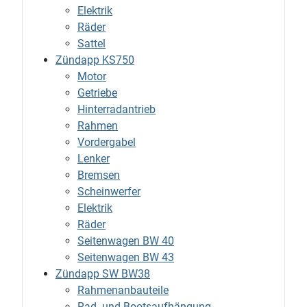
Elektrik
Räder
Sattel
Zündapp KS750
Motor
Getriebe
Hinterradantrieb
Rahmen
Vordergabel
Lenker
Bremsen
Scheinwerfer
Elektrik
Räder
Seitenwagen BW 40
Seitenwagen BW 43
Zündapp SW BW38
Rahmenanbauteile
Rad- und Bootsaufhängung