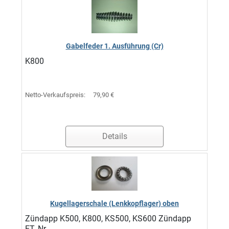
Gabelfeder 1. Ausführung (Cr)
K800
Netto-Verkaufspreis:
79,90 €
Details
Kugellagerschale (Lenkkopflager) oben
Zündapp K500, K800, KS500, KS600 Zündapp
ET.-Nr. ...