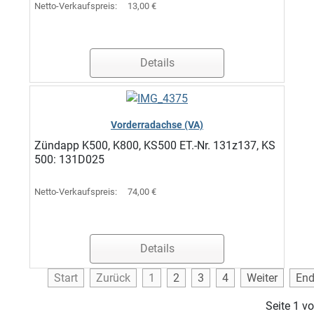
Netto-Verkaufspreis:
13,00 €
Details
Vorderradachse (VA)
Zündapp K500, K800, KS500 ET.-Nr. 131z137, KS
500: 131D025
Netto-Verkaufspreis:
74,00 €
Details
Start
Zurück
1
2
3
4
Weiter
En
Seite 1 v