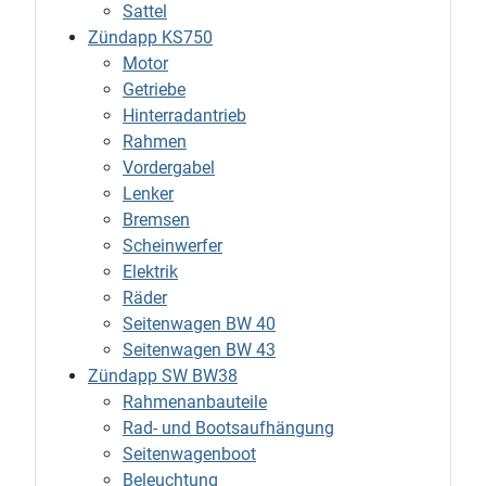
Sattel
Zündapp KS750
Motor
Getriebe
Hinterradantrieb
Rahmen
Vordergabel
Lenker
Bremsen
Scheinwerfer
Elektrik
Räder
Seitenwagen BW 40
Seitenwagen BW 43
Zündapp SW BW38
Rahmenanbauteile
Rad- und Bootsaufhängung
Seitenwagenboot
Beleuchtung