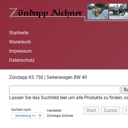
Startseite
Warenkorb
Impressum
Datenschutz
Zündapp KS 750 | Seitenwagen BW 40
Lassen Sie das Suchfeld leer um alle Produkte zu finden, o
Sortiert nach
Start
Zurück
1
Hersteller:
Sortierung +/-
Zündapp Aichner