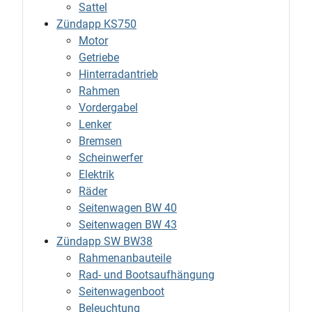
Sattel
Zündapp KS750
Motor
Getriebe
Hinterradantrieb
Rahmen
Vordergabel
Lenker
Bremsen
Scheinwerfer
Elektrik
Räder
Seitenwagen BW 40
Seitenwagen BW 43
Zündapp SW BW38
Rahmenanbauteile
Rad- und Bootsaufhängung
Seitenwagenboot
Beleuchtung