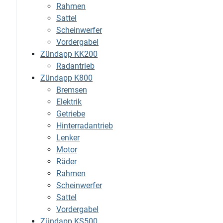
Rahmen
Sattel
Scheinwerfer
Vordergabel
Zündapp KK200
Radantrieb
Zündapp K800
Bremsen
Elektrik
Getriebe
Hinterradantrieb
Lenker
Motor
Räder
Rahmen
Scheinwerfer
Sattel
Vordergabel
Zündapp KS500