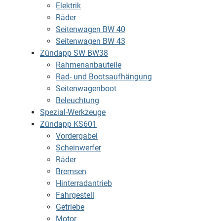
Elektrik
Räder
Seitenwagen BW 40
Seitenwagen BW 43
Zündapp SW BW38
Rahmenanbauteile
Rad- und Bootsaufhängung
Seitenwagenboot
Beleuchtung
Spezial-Werkzeuge
Zündapp KS601
Vordergabel
Scheinwerfer
Räder
Bremsen
Hinterradantrieb
Fahrgestell
Getriebe
Motor