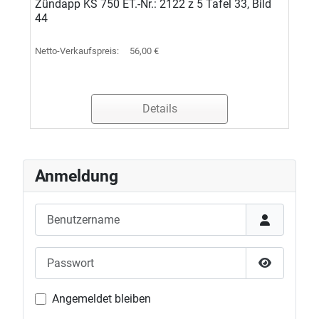
Zündapp KS 750 ET.-Nr.: 2122 z 5 Tafel 33, Bild
44
Netto-Verkaufspreis:
56,00 €
Details
Anmeldung
Benutzername
Passwort
Passwort 
Angemeldet bleiben