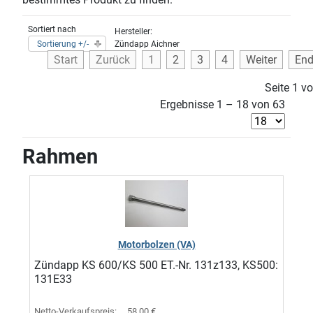
Sortiert nach
Hersteller:
Sortierung +/-
Zündapp Aichner
Start
Zurück
1
2
3
4
Weiter
En
Seite 1 v
Ergebnisse 1 – 18 von 63
Rahmen
Motorbolzen (VA)
Zündapp KS 600/KS 500 ET.-Nr. 131z133, KS500:
131E33
Netto-Verkaufspreis:
58,00 €