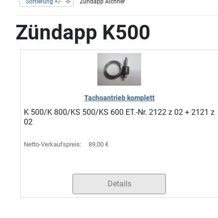
Sortierung +/-
Zündapp Aichner
Zündapp K500
Tachoantrieb komplett
K 500/K 800/KS 500/KS 600 ET.-Nr. 2122 z 02 + 2121 z
02
Netto-Verkaufspreis:
89,00 €
Details