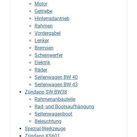
Motor
Getriebe
Hinterradantrieb
Rahmen
Vordergabel
Lenker
Bremsen
Scheinwerfer
Elektrik
Räder
Seitenwagen BW 40
Seitenwagen BW 43
Zündapp SW BW38
Rahmenanbauteile
Rad- und Bootsaufhängung
Seitenwagenboot
Beleuchtung
Spezial-Werkzeuge
Zündapp KS601