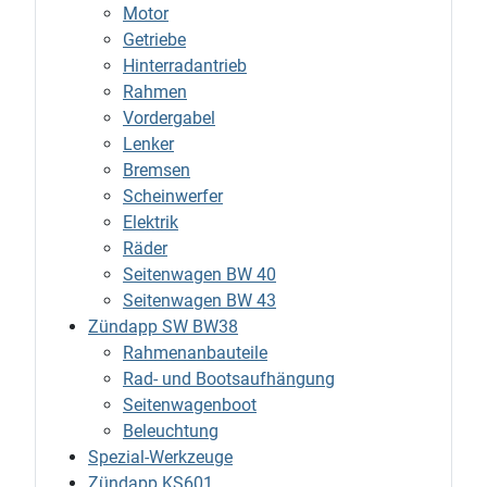
Motor
Getriebe
Hinterradantrieb
Rahmen
Vordergabel
Lenker
Bremsen
Scheinwerfer
Elektrik
Räder
Seitenwagen BW 40
Seitenwagen BW 43
Zündapp SW BW38
Rahmenanbauteile
Rad- und Bootsaufhängung
Seitenwagenboot
Beleuchtung
Spezial-Werkzeuge
Zündapp KS601