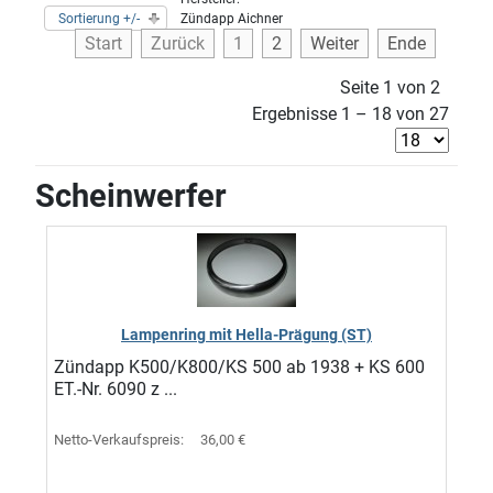
Sortierung +/-
Zündapp Aichner
Start
Zurück
1
2
Weiter
Ende
Seite 1 von 2
Ergebnisse 1 – 18 von 27
Scheinwerfer
Lampenring mit Hella-Prägung (ST)
Zündapp K500/K800/KS 500 ab 1938 + KS 600
ET.-Nr. 6090 z ...
Netto-Verkaufspreis:
36,00 €