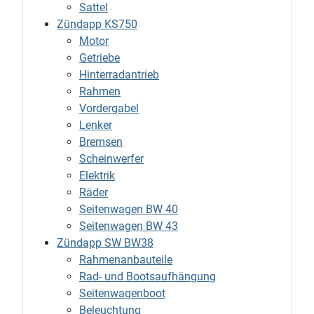
Sattel
Zündapp KS750
Motor
Getriebe
Hinterradantrieb
Rahmen
Vordergabel
Lenker
Bremsen
Scheinwerfer
Elektrik
Räder
Seitenwagen BW 40
Seitenwagen BW 43
Zündapp SW BW38
Rahmenanbauteile
Rad- und Bootsaufhängung
Seitenwagenboot
Beleuchtung